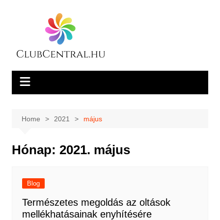
Skip
to
content
Home
2021
május
Hónap:
2021. május
Blog
Természetes megoldás az oltások
mellékhatásainak enyhítésére