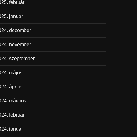
025. február
025. január
024. december
024. november
024. szeptember
024. május
24. április
024. március
024. február
024. január