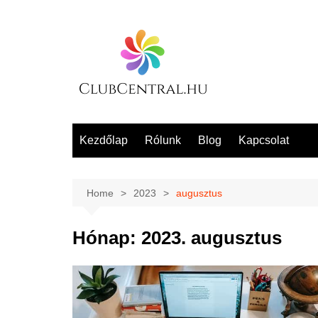
Skip
to
content
Kezdőlap
Rólunk
Blog
Kapcsolat
Home
2023
augusztus
Hónap:
2023. augusztus