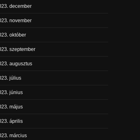
023. december
023. november
023. október
023. szeptember
023. augusztus
23. július
023. június
023. május
23. április
023. március