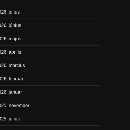
26. július
026. június
026. május
26. április
026. március
026. február
026. január
025. november
25. július