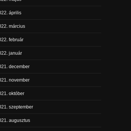
22. április
022. március
022. február
022. január
021. december
021. november
021. október
021. szeptember
021. augusztus