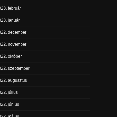
023. február
023. január
022. december
022. november
022. október
022. szeptember
022. augusztus
22. július
022. június
022. május