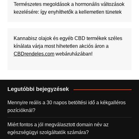
Természetes megoldások a hormonális változások
kezelésére: így enyhíthetők a kellemetlen tünetek
Kannabisz olajok és egyéb CBD termékek széles
kínálata várja most hihetetlen akciós áron a
CBDrendeles.com
webáruházában!
Legutóbbi bejegyzések
Mennyire reális a 30 napos betöltési idő a kékgalléros
pozícióknál?
Miért fontos a jól megválasztott domain név az
egészségügyi szolgáltatók számára?