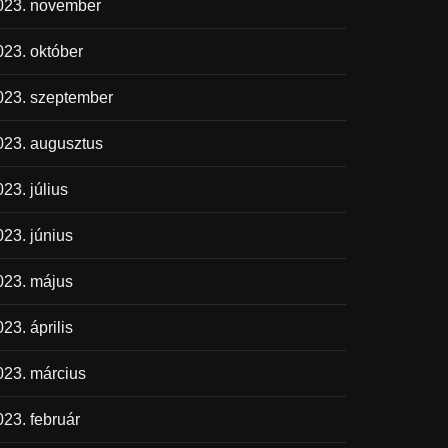
023. november
023. október
023. szeptember
023. augusztus
23. július
023. június
023. május
23. április
023. március
023. február