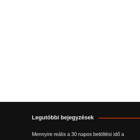
Legutóbbi bejegyzések
Mennyire reális a 30 napos betöltési idő a