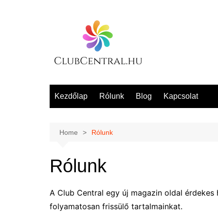
Skip
to
content
Kezdőlap
Rólunk
Blog
Kapcsolat
Home
Rólunk
Rólunk
A Club Central egy új magazin oldal érdekes 
folyamatosan frissülő tartalmainkat.