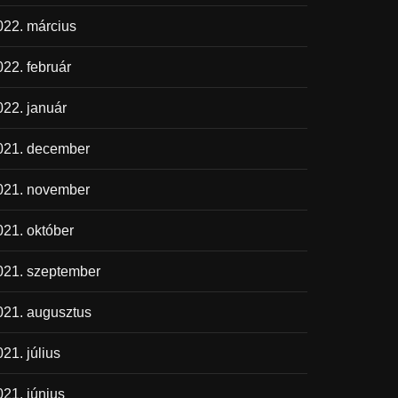
022. március
022. február
022. január
021. december
021. november
021. október
021. szeptember
021. augusztus
21. július
021. június