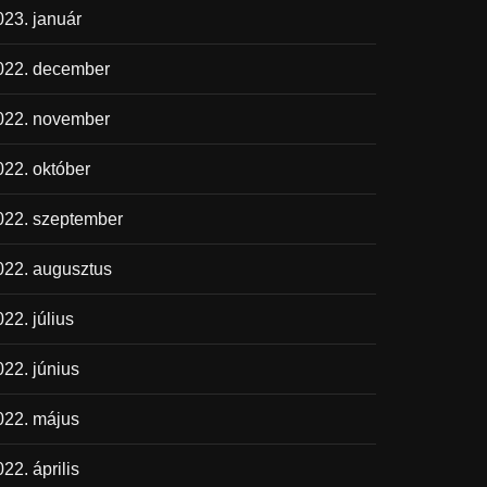
023. január
022. december
022. november
022. október
022. szeptember
022. augusztus
22. július
022. június
022. május
22. április