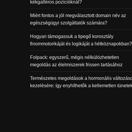
kékgalléros pozícióknál?
Miért fontos a jól megválasztott domain név az
egészségügyi szolgáltatók számára?
Hogyan támogassuk a tipegő korosztály
finommotorikáját és logikáját a hétköznapokban?
Folpack: egyszerű, mégis nélkülözhetetlen
megoldás az élelmiszerek frissen tartásához
Természetes megoldások a hormonális változás
kezelésére: így enyhíthetők a kellemetlen tünete