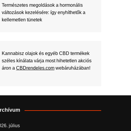
Természetes megoldások a hormonális
változások kezelésére: így enyhíthetők a
kellemetlen tünetek
Kannabisz olajok és egyéb CBD termékek
széles kínálata várja most hihetetlen akciós
áron a
CBDrendeles.com
webáruházában!
rchívum
26. július