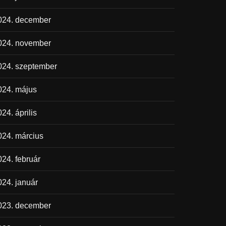
024. december
024. november
024. szeptember
024. május
24. április
024. március
024. február
024. január
023. december