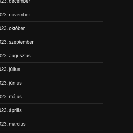
023. december
023. november
023. október
023. szeptember
023. augusztus
23. július
023. június
023. május
23. április
023. március