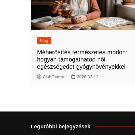
Blog
Méherősítés természetes módon:
hogyan támogathatod női
egészségedet gyógynövényekkel
ClubCentral
2026.03.12.
Legutóbbi bejegyzések