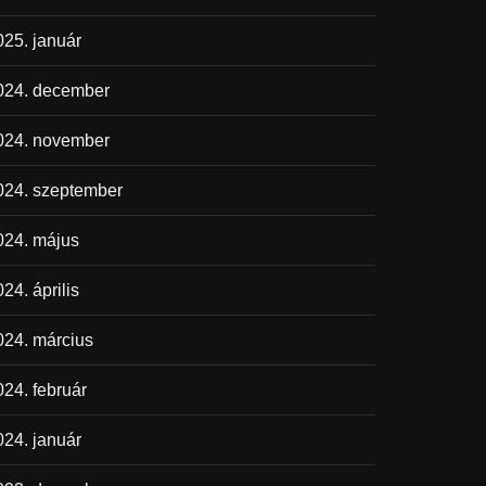
025. január
024. december
024. november
024. szeptember
024. május
24. április
024. március
024. február
024. január