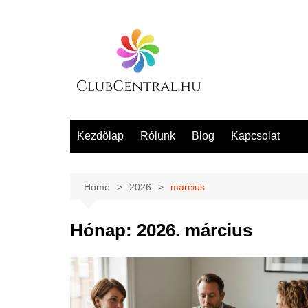
Skip
to
content
Kezdőlap
Rólunk
Blog
Kapcsolat
Home
2026
március
Hónap:
2026. március