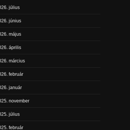
26. július
026. június
026. május
26. április
026. március
026. február
026. január
025. november
25. július
025. február