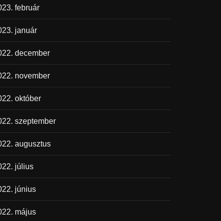
023. február
023. január
022. december
022. november
022. október
022. szeptember
022. augusztus
22. július
022. június
022. május