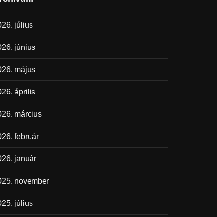
26. július
026. június
026. május
26. április
026. március
026. február
026. január
025. november
25. július