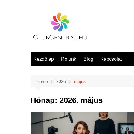
Skip
to
content
Kezdőlap
Rólunk
Blog
Kapcsolat
Home
2026
május
Hónap:
2026. május