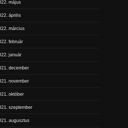
022. május
22. április
022. március
022. február
022. január
021. december
021. november
021. október
021. szeptember
021. augusztus