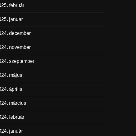
025. február
025. január
024. december
024. november
024. szeptember
024. május
24. április
024. március
024. február
024. január