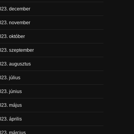
023. december
023. november
023. október
023. szeptember
023. augusztus
23. július
023. június
023. május
23. április
023. március