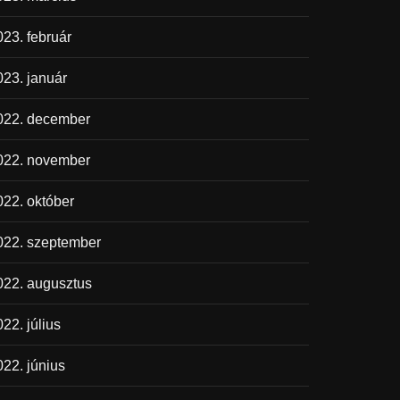
023. február
023. január
022. december
022. november
022. október
022. szeptember
022. augusztus
22. július
022. június