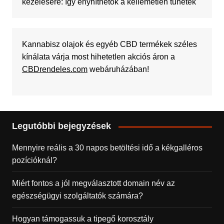
kezelésére: így enyhíthetők a kellemetlen tünetek
Kannabisz olajok és egyéb CBD termékek széles
kínálata várja most hihetetlen akciós áron a
CBDrendeles.com
webáruházában!
Legutóbbi bejegyzések
Mennyire reális a 30 napos betöltési idő a kékgalléros
pozícióknál?
Miért fontos a jól megválasztott domain név az
egészségügyi szolgáltatók számára?
Hogyan támogassuk a tipegő korosztály