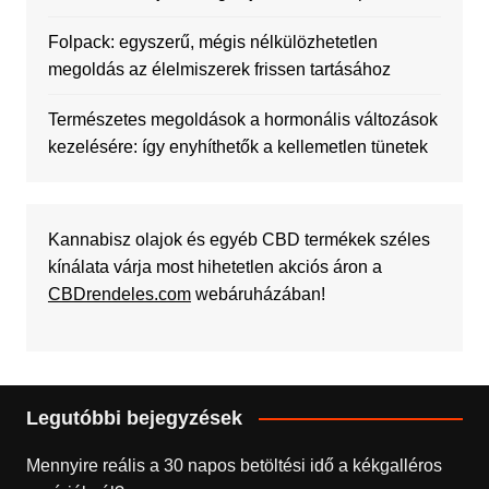
Folpack: egyszerű, mégis nélkülözhetetlen
megoldás az élelmiszerek frissen tartásához
Természetes megoldások a hormonális változások
kezelésére: így enyhíthetők a kellemetlen tünetek
Kannabisz olajok és egyéb CBD termékek széles
kínálata várja most hihetetlen akciós áron a
CBDrendeles.com
webáruházában!
Legutóbbi bejegyzések
Mennyire reális a 30 napos betöltési idő a kékgalléros