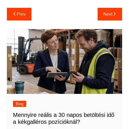
Bejegyzés
Prev
Next
navigáció
Blog
Mennyire reális a 30 napos betöltési idő
a kékgalléros pozícióknál?