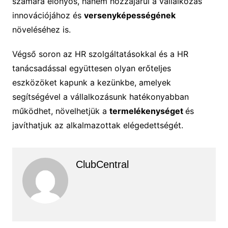
számára előnyös, hanem hozzájárul a vállalkozás
innovációjához és
versenyképességének
növeléséhez is.
Végső soron az HR szolgáltatásokkal és a HR
tanácsadással együttesen olyan erőteljes
eszközöket kapunk a kezünkbe, amelyek
segítségével a vállalkozásunk hatékonyabban
működhet, növelhetjük a
termelékenységet
és
javíthatjuk az alkalmazottak elégedettségét.
ClubCentral