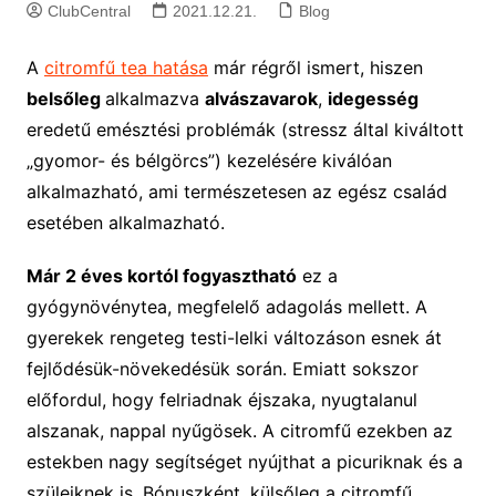
ClubCentral
2021.12.21.
Blog
A
citromfű tea hatása
már régről ismert, hiszen
belsőleg
alkalmazva
alvászavarok
,
idegesség
eredetű emésztési problémák (stressz által kiváltott
„gyomor- és bélgörcs”) kezelésére kiválóan
alkalmazható, ami természetesen az egész család
esetében alkalmazható.
Már 2 éves kortól fogyasztható
ez a
gyógynövénytea, megfelelő adagolás mellett. A
gyerekek rengeteg testi-lelki változáson esnek át
fejlődésük-növekedésük során. Emiatt sokszor
előfordul, hogy felriadnak éjszaka, nyugtalanul
alszanak, nappal nyűgösek. A citromfű ezekben az
estekben nagy segítséget nyújthat a picuriknak és a
szüleiknek is. Bónuszként, külsőleg a citromfű