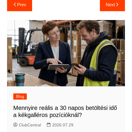
Bejegyzés
Prev
Next
navigáció
Blog
Mennyire reális a 30 napos betöltési idő
a kékgalléros pozícióknál?
ClubCentral
2026.07.29.