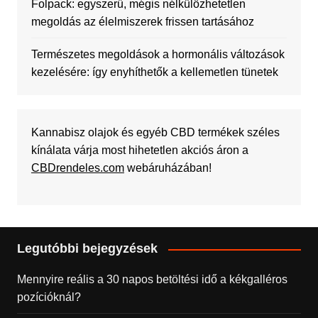
Folpack: egyszerű, mégis nélkülözhetetlen
megoldás az élelmiszerek frissen tartásához
Természetes megoldások a hormonális változások
kezelésére: így enyhíthetők a kellemetlen tünetek
Kannabisz olajok és egyéb CBD termékek széles
kínálata várja most hihetetlen akciós áron a
CBDrendeles.com
webáruházában!
Legutóbbi bejegyzések
Mennyire reális a 30 napos betöltési idő a kékgalléros
pozícióknál?