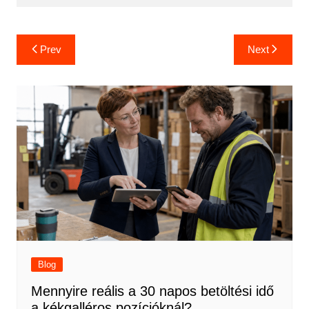
Bejegyzés
Prev
Next
navigáció
Blog
Mennyire reális a 30 napos betöltési idő
a kékgalléros pozícióknál?