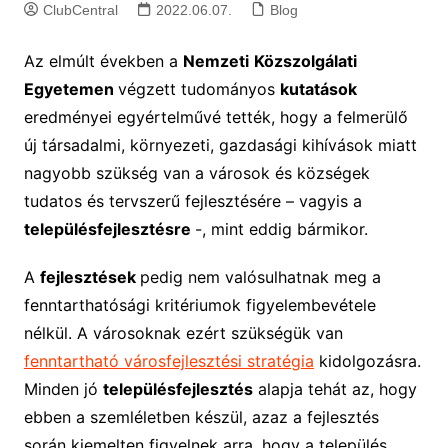
ClubCentral
2022.06.07.
Blog
Az elmúlt években a
Nemzeti
Közszolgálati
Egyetemen
végzett tudományos
kutatások
eredményei egyértelművé tették, hogy a felmerülő
új társadalmi, környezeti, gazdasági kihívások miatt
nagyobb szükség van a városok és községek
tudatos és tervszerű fejlesztésére – vagyis a
településfejlesztésre
-, mint eddig bármikor.
A
fejlesztések
pedig nem valósulhatnak meg a
fenntarthatósági kritériumok figyelembevétele
nélkül. A városoknak ezért szükségük van
fenntartható városfejlesztési stratégia
kidolgozásra.
Minden jó
településfejlesztés
alapja tehát az, hogy
ebben a szemléletben készül, azaz a fejlesztés
során kiemelten figyelnek arra, hogy a település