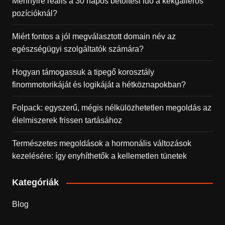
Mennyire reális a 30 napos betöltési idő a kékgalléros
pozícióknál?
Miért fontos a jól megválasztott domain név az
egészségügyi szolgáltatók számára?
Hogyan támogassuk a tipegő korosztály
finommotorikáját és logikáját a hétköznapokban?
Folpack: egyszerű, mégis nélkülözhetetlen megoldás az
élelmiszerek frissen tartásához
Természetes megoldások a hormonális változások
kezelésére: így enyhíthetők a kellemetlen tünetek
Kategóriák
Blog