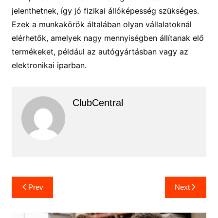
jelenthetnek, így jó fizikai állóképesség szükséges.
Ezek a munkakörök általában olyan vállalatoknál
elérhetők, amelyek nagy mennyiségben állítanak elő
termékeket, például az autógyártásban vagy az
elektronikai iparban.
ClubCentral
Bejegyzés
Prev
Next
navigáció