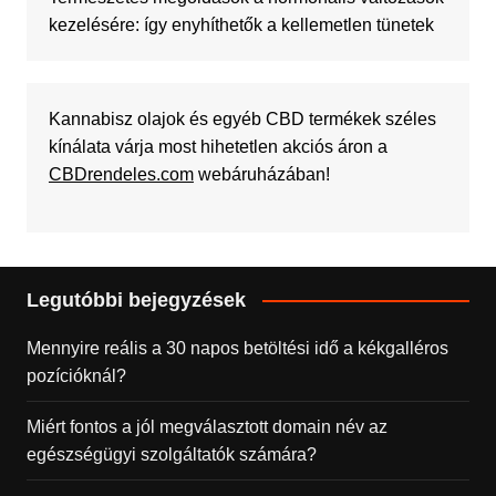
kezelésére: így enyhíthetők a kellemetlen tünetek
Kannabisz olajok és egyéb CBD termékek széles
kínálata várja most hihetetlen akciós áron a
CBDrendeles.com
webáruházában!
Legutóbbi bejegyzések
Mennyire reális a 30 napos betöltési idő a kékgalléros
pozícióknál?
Miért fontos a jól megválasztott domain név az
egészségügyi szolgáltatók számára?