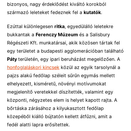
bizonyos, nagy érdeklődést kiváltó korokból
származó leleteket fedeznek fel a
kutatók
.
Ezúttal különlegesen
ritka
, egyedülálló leletekre
bukkantak a
Ferenczy Múzeum
és a Salisbury
Régészeti Kft. munkatársai, akik közösen tártak fel
egy területet a budapesti agglomerációban található
Páty
területén, egy ipari beruházást megelőzően. A
honfoglaláskori kincsek
közül az egyik tarsolynál a
pajzs alakú fedőlap széleit sűrűn egymás mellett
elhelyezett, kisméretű, növényi motívumokat
megjelenítő veretekkel díszítették, valamint egy
központi, négyzetes elem is helyet kapott rajta. A
bőrtáska zárásához a kilyukasztott fedőlap
közepéből kiálló bújtatón kellett átfűzni, amit a
fedél alatti lapra erősítettek.