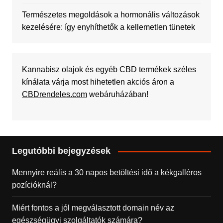
Természetes megoldások a hormonális változások
kezelésére: így enyhíthetők a kellemetlen tünetek
Kannabisz olajok és egyéb CBD termékek széles
kínálata várja most hihetetlen akciós áron a
CBDrendeles.com
webáruházában!
Legutóbbi bejegyzések
Mennyire reális a 30 napos betöltési idő a kékgalléros
pozícióknál?
Miért fontos a jól megválasztott domain név az
egészségügyi szolgáltatók számára?