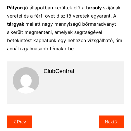
Pátyon
jó állapotban kerültek elő a
tarsoly
szíjának
veretei és a férfi övét díszítő veretek egyaránt. A
tárgyak
mellett nagy mennyiségű bőrmaradványt
sikerült megmenteni, amelyek segítségével
betekintést kaphatunk egy nehezen vizsgálható, ám
annál izgalmasabb témakörbe.
ClubCentral
Bejegyzés
Prev
Next
navigáció