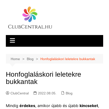
Skip
to
content
Home
Blog
Honfoglaláskori leletekre bukkantak
Honfoglaláskori leletekre
bukkantak
ClubCentral
2022.08.05.
Blog
Mindig
érdekes
, amikor újabb és újabb
kincseket
,