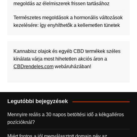
megoldás az élelmiszerek frissen tartásához
Természetes megoldások a hormonális változások
kezelésére: így enyhíthetők a kellemetlen tünetek
Kannabisz olajok és egyéb CBD termékek széles
kínálata várja most hihetetlen akciós áron a
CBDrendeles.com
webáruházában!
Legutóbbi bejegyzések
Mennyire reális a 30 napos betöltési idő a kékgalléros
pozícióknál?
Miért fontos a jól megválasztott domain név az