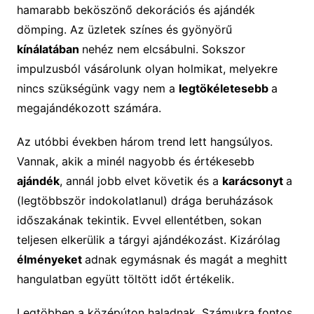
hamarabb beköszönő dekorációs és ajándék
dömping. Az üzletek színes és gyönyörű
kínálatában
nehéz nem elcsábulni. Sokszor
impulzusból vásárolunk olyan holmikat, melyekre
nincs szükségünk vagy nem a
legtökéletesebb
a
megajándékozott számára.
Az utóbbi években három trend lett hangsúlyos.
Vannak, akik a minél nagyobb és értékesebb
ajándék
, annál jobb elvet követik és a
karácsonyt
a
(legtöbbször indokolatlanul) drága beruházások
időszakának tekintik. Evvel ellentétben, sokan
teljesen elkerülik a tárgyi ajándékozást. Kizárólag
élményeket
adnak egymásnak és magát a meghitt
hangulatban együtt töltött időt értékelik.
Legtöbben a középúton haladnak. Számukra fontos