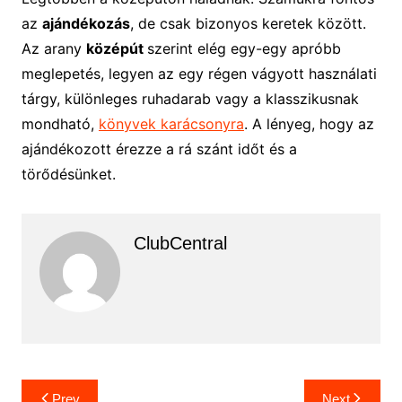
az
ajándékozás
, de csak bizonyos keretek között.
Az arany
középút
szerint elég egy-egy apróbb
meglepetés, legyen az egy régen vágyott használati
tárgy, különleges ruhadarab vagy a klasszikusnak
mondható,
könyvek karácsonyra
. A lényeg, hogy az
ajándékozott érezze a rá szánt időt és a
törődésünket.
ClubCentral
Bejegyzés
Prev
Next