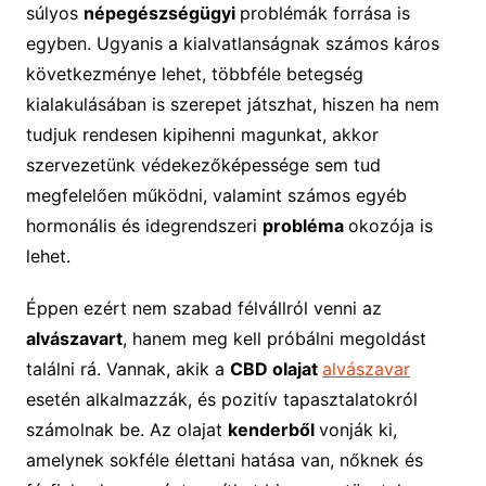
súlyos
népegészségügyi
problémák forrása is
egyben. Ugyanis a kialvatlanságnak számos káros
következménye lehet, többféle betegség
kialakulásában is szerepet játszhat, hiszen ha nem
tudjuk rendesen kipihenni magunkat, akkor
szervezetünk védekezőképessége sem tud
megfelelően működni, valamint számos egyéb
hormonális és idegrendszeri
probléma
okozója is
lehet.
Éppen ezért nem szabad félvállról venni az
alvászavart
, hanem meg kell próbálni megoldást
találni rá. Vannak, akik a
CBD olajat
alvászavar
esetén alkalmazzák, és pozitív tapasztalatokról
számolnak be. Az olajat
kenderből
vonják ki,
amelynek sokféle élettani hatása van, nőknek és