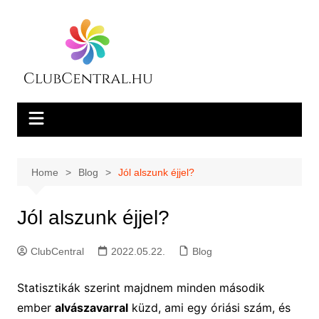
Skip
to
content
Home
Blog
Jól alszunk éjjel?
Jól alszunk éjjel?
ClubCentral
2022.05.22.
Blog
Statisztikák szerint majdnem minden második
ember
alvászavarral
küzd, ami egy óriási szám, és