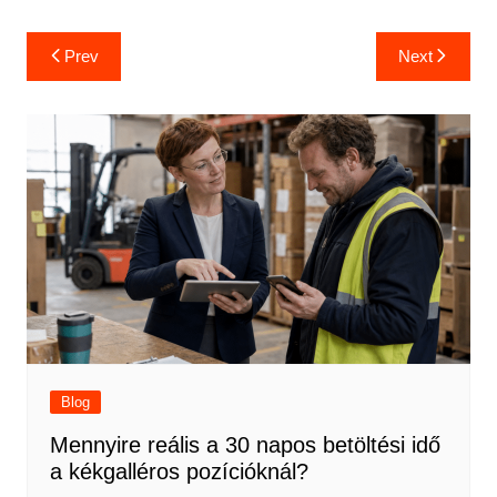
Bejegyzés
Prev
Next
navigáció
Blog
Mennyire reális a 30 napos betöltési idő
a kékgalléros pozícióknál?