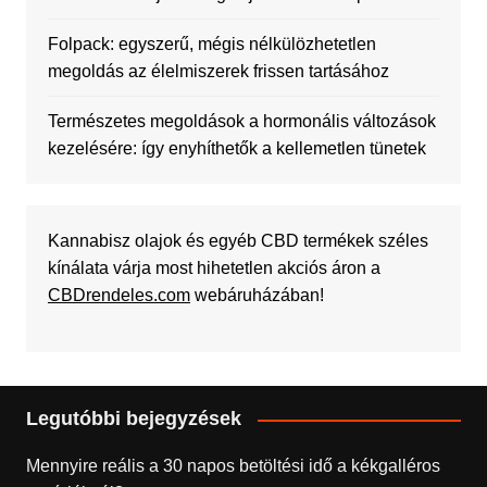
Folpack: egyszerű, mégis nélkülözhetetlen
megoldás az élelmiszerek frissen tartásához
Természetes megoldások a hormonális változások
kezelésére: így enyhíthetők a kellemetlen tünetek
Kannabisz olajok és egyéb CBD termékek széles
kínálata várja most hihetetlen akciós áron a
CBDrendeles.com
webáruházában!
Legutóbbi bejegyzések
Mennyire reális a 30 napos betöltési idő a kékgalléros