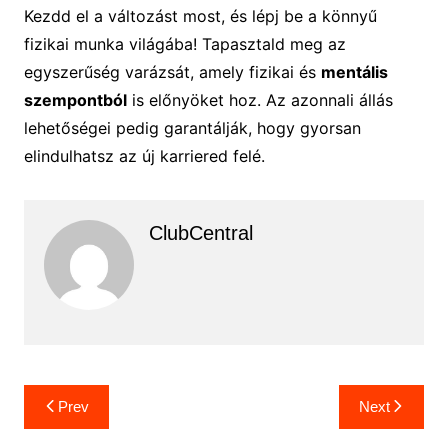
Kezdd el a változást most, és lépj be a könnyű
fizikai munka világába! Tapasztald meg az
egyszerűség varázsát, amely fizikai és
mentális
szempontból
is előnyöket hoz. Az azonnali állás
lehetőségei pedig garantálják, hogy gyorsan
elindulhatsz az új karriered felé.
ClubCentral
Bejegyzés
Prev
Next
navigáció