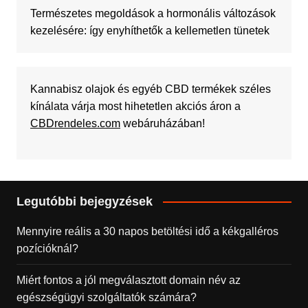
Természetes megoldások a hormonális változások
kezelésére: így enyhíthetők a kellemetlen tünetek
Kannabisz olajok és egyéb CBD termékek széles
kínálata várja most hihetetlen akciós áron a
CBDrendeles.com
webáruházában!
Legutóbbi bejegyzések
Mennyire reális a 30 napos betöltési idő a kékgalléros
pozícióknál?
Miért fontos a jól megválasztott domain név az
egészségügyi szolgáltatók számára?