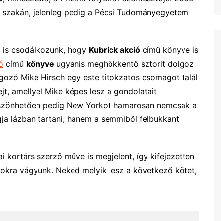
t szakán, jelenleg pedig a Pécsi Tudományegyetem
m is csodálkozunk, hogy
Kubrick akció
című könyve is
ó
című
könyve
ugyanis meghökkentő sztorit dolgoz
gozó Mike Hirsch egy este titokzatos csomagot talál
ejt, amellyel Mike képes lesz a gondolatait
köszönhetően pedig New Yorkot hamarosan nemcsak a
ogja lázban tartani, hanem a semmiből felbukkant
kortárs szerző műve is megjelent, így kifejezetten
sokra vágyunk. Neked melyik lesz a következő kötet,