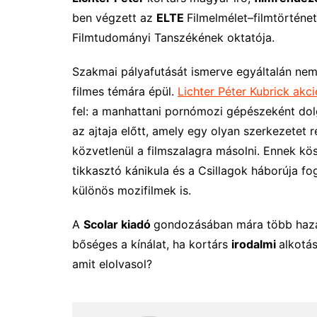
ben végzett az
ELTE
Filmelmélet–filmtörténe
Filmtudományi Tanszékének oktatója.
Szakmai pályafutását ismerve egyáltalán ne
filmes témára épül.
Lichter Péter Kubrick akci
fel: a manhattani pornómozi gépészeként dol
az ajtaja előtt, amely egy olyan szerkezetet r
közvetlenül a filmszalagra másolni. Ennek 
tikkasztó kánikula és a Csillagok háborúja f
különös mozifilmek is.
A
Scolar kiadó
gondozásában mára több hazai 
bőséges a kínálat, ha kortárs
irodalmi
alkotá
amit elolvasol?