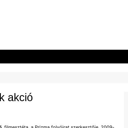
k akció
ő
, filmesztéta, a Prizma folyóirat szerkesztője. 2009-