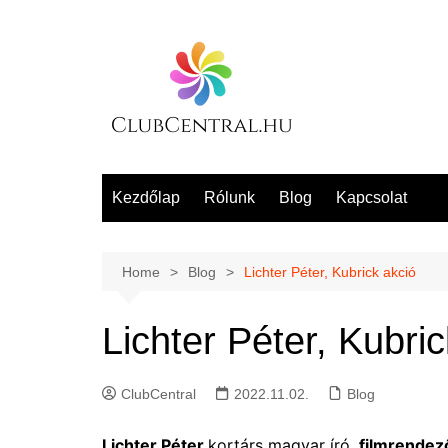
Skip
to
content
Kezdőlap
Rólunk
Blog
Kapcsolat
Home
Blog
Lichter Péter, Kubrick akció
Lichter Péter, Kubric
ClubCentral
2022.11.02.
Blog
Lichter Péter
kortárs magyar író,
filmrendez