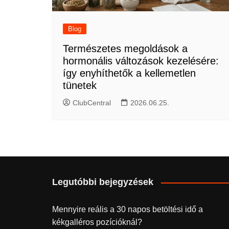
Blog
Természetes megoldások a
hormonális változások kezelésére:
így enyhíthetők a kellemetlen
tünetek
ClubCentral
2026.06.25.
Legutóbbi bejegyzések
Mennyire reális a 30 napos betöltési idő a
kékgalléros pozícióknál?