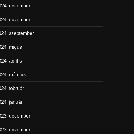
024. december
024. november
024. szeptember
024. május
24. április
024. március
024. február
024. január
023. december
023. november