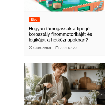
Blog
Hogyan támogassuk a tipegő
korosztály finommotorikáját és
logikáját a hétköznapokban?
ClubCentral
2026.07.20.