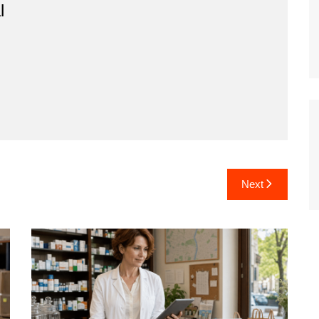
l
Next