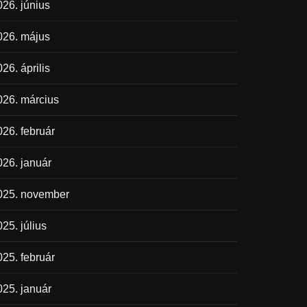
026. június
026. május
26. április
026. március
026. február
026. január
025. november
25. július
025. február
025. január