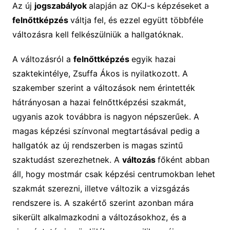
Az új
jogszabályok
alapján az OKJ-s képzéseket a
felnőttképzés
váltja fel, és ezzel együtt többféle
változásra kell felkészülniük a hallgatóknak.
A változásról a
felnőttképzés
egyik hazai
szaktekintélye, Zsuffa Ákos is nyilatkozott. A
szakember szerint a változások nem érintették
hátrányosan a hazai felnőttképzési szakmát,
ugyanis azok továbbra is nagyon népszerűek. A
magas képzési színvonal megtartásával pedig a
hallgatók az új rendszerben is magas szintű
szaktudást szerezhetnek. A
változás
főként abban
áll, hogy mostmár csak képzési centrumokban lehet
szakmát szerezni, illetve változik a vizsgázás
rendszere is. A szakértő szerint azonban mára
sikerült alkalmazkodni a változásokhoz, és a