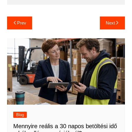
Bejegyzés
Prev
Next
navigáció
Blog
Mennyire reális a 30 napos betöltési idő