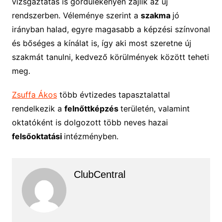
vizsgáztatás is gördülékenyen zajlik az új
rendszerben. Véleménye szerint a
szakma
jó
irányban halad, egyre magasabb a képzési színvonal
és bőséges a kínálat is, így aki most szeretne új
szakmát tanulni, kedvező körülmények között teheti
meg.
Zsuffa Ákos
több évtizedes tapasztalattal
rendelkezik a
felnőttképzés
területén, valamint
oktatóként is dolgozott több neves hazai
felsőoktatási
intézményben.
ClubCentral