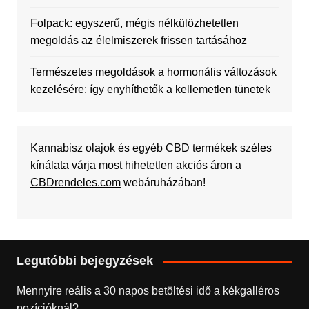
Folpack: egyszerű, mégis nélkülözhetetlen
megoldás az élelmiszerek frissen tartásához
Természetes megoldások a hormonális változások
kezelésére: így enyhíthetők a kellemetlen tünetek
Kannabisz olajok és egyéb CBD termékek széles
kínálata várja most hihetetlen akciós áron a
CBDrendeles.com
webáruházában!
Legutóbbi bejegyzések
Mennyire reális a 30 napos betöltési idő a kékgalléros
pozícióknál?