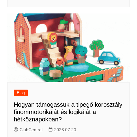
Blog
Hogyan támogassuk a tipegő korosztály
finommotorikáját és logikáját a
hétköznapokban?
ClubCentral
2026.07.20.