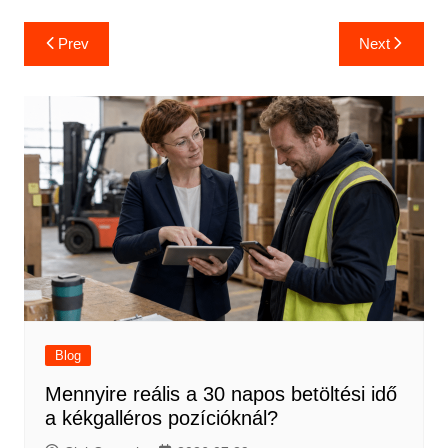
Bejegyzés
Prev
Next
navigáció
Blog
Mennyire reális a 30 napos betöltési idő
a kékgalléros pozícióknál?