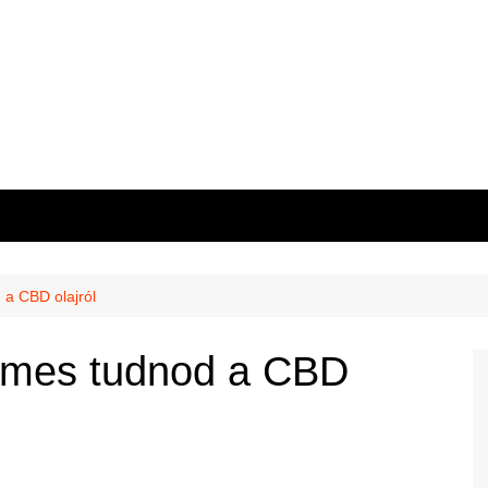
a CBD olajról
emes tudnod a CBD