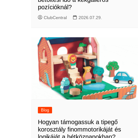
pozícióknál?
ClubCentral
2026.07.29.
Blog
Hogyan támogassuk a tipegő
korosztály finommotorikáját és
logikáját a hétköznapokban?