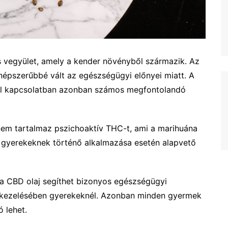
s vegyület, amely a kender növényből származik. Az
népszerűbbé vált az egészségügyi előnyei miatt. A
al kapcsolatban azonban számos megfontolandó
j nem tartalmaz pszichoaktív THC-t, ami a marihuána
j gyerekeknek történő alkalmazása esetén alapvető
 a CBD olaj segíthet bizonyos egészségügyi
kezelésében gyerekeknél. Azonban minden gyermek
 lehet.