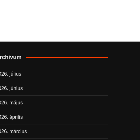
rchívum
26. július
026. június
026. május
26. április
026. március