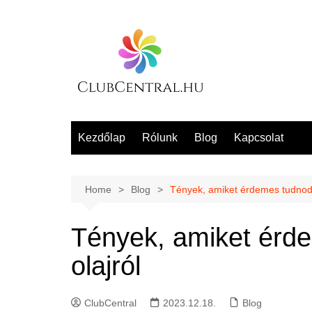
Skip
to
content
Kezdőlap
Rólunk
Blog
Kapcsolat
Home
Blog
Tények, amiket érdemes tudnod 
Tények, amiket érd
olajról
ClubCentral
2023.12.18.
Blog