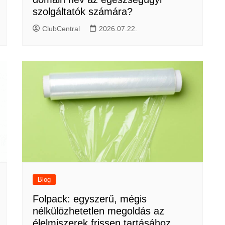
szolgáltatók számára?
ClubCentral
2026.07.22.
Blog
Folpack: egyszerű, mégis
nélkülözhetetlen megoldás az
élelmiszerek frissen tartásához