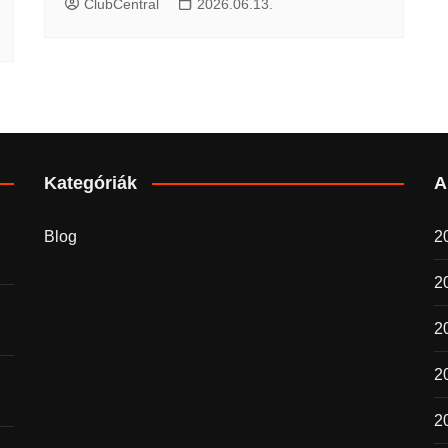
ClubCentral
2026.06.13.
Kategóriák
A
Blog
20
2
2
20
2