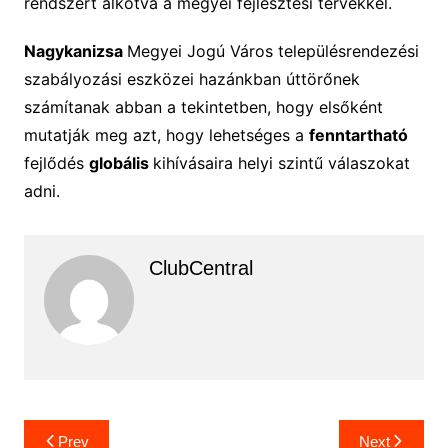
rendszert alkotva a megyei fejlesztési tervekkel.
Nagykanizsa
Megyei Jogú Város településrendezési
szabályozási eszközei hazánkban úttörőnek
számítanak abban a tekintetben, hogy elsőként
mutatják meg azt, hogy lehetséges a
fenntartható
fejlődés
globális
kihívásaira helyi szintű válaszokat
adni.
ClubCentral
Bejegyzés
Prev
Next