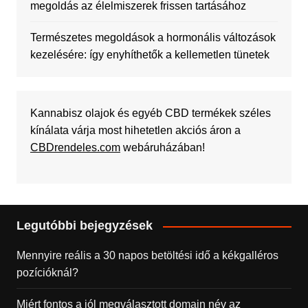
megoldás az élelmiszerek frissen tartásához
Természetes megoldások a hormonális változások
kezelésére: így enyhíthetők a kellemetlen tünetek
Kannabisz olajok és egyéb CBD termékek széles
kínálata várja most hihetetlen akciós áron a
CBDrendeles.com
webáruházában!
Legutóbbi bejegyzések
Mennyire reális a 30 napos betöltési idő a kékgalléros
pozícióknál?
Miért fontos a jól megválasztott domain név az