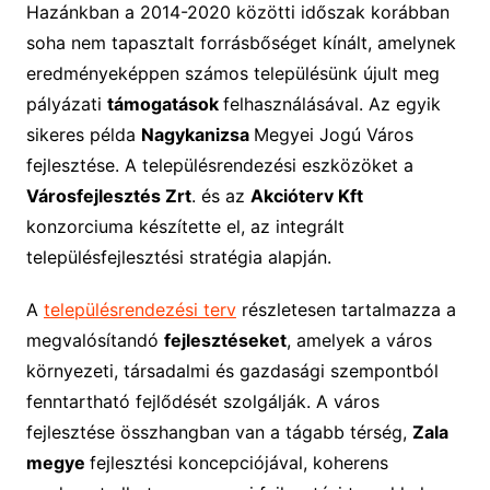
Hazánkban a 2014-2020 közötti időszak korábban
soha nem tapasztalt forrásbőséget kínált, amelynek
eredményeképpen számos településünk újult meg
pályázati
támogatások
felhasználásával. Az egyik
sikeres példa
Nagykanizsa
Megyei Jogú Város
fejlesztése. A településrendezési eszközöket a
Városfejlesztés Zrt
. és az
Akcióterv Kft
konzorciuma készítette el, az integrált
településfejlesztési stratégia alapján.
A
településrendezési terv
részletesen tartalmazza a
megvalósítandó
fejlesztéseket
, amelyek a város
környezeti, társadalmi és gazdasági szempontból
fenntartható fejlődését szolgálják. A város
fejlesztése összhangban van a tágabb térség,
Zala
megye
fejlesztési koncepciójával, koherens