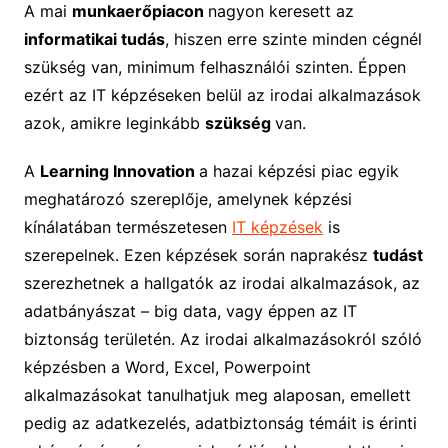
A mai
munkaerőpiacon
nagyon keresett az
informatikai tudás
, hiszen erre szinte minden cégnél
szükség van, minimum felhasználói szinten. Éppen
ezért az IT képzéseken belül az irodai alkalmazások
azok, amikre leginkább
szükség
van.
A
Learning Innovation
a hazai képzési piac egyik
meghatározó szereplője, amelynek képzési
kínálatában természetesen
IT képzések
is
szerepelnek. Ezen képzések során naprakész
tudást
szerezhetnek a hallgatók az irodai alkalmazások, az
adatbányászat – big data, vagy éppen az IT
biztonság területén. Az irodai alkalmazásokról szóló
képzésben a Word, Excel, Powerpoint
alkalmazásokat tanulhatjuk meg alaposan, emellett
pedig az adatkezelés, adatbiztonság témáit is érinti