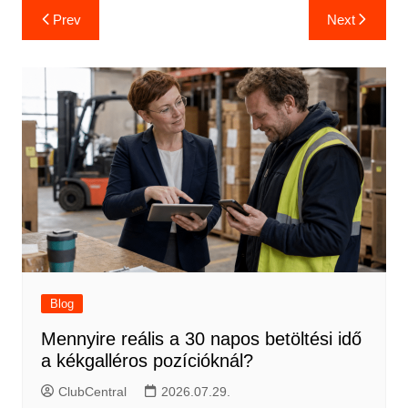
Bejegyzés
Prev
Next
navigáció
Blog
Mennyire reális a 30 napos betöltési idő
a kékgalléros pozícióknál?
ClubCentral
2026.07.29.