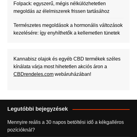
Folpack: egyszerű, mégis nélkülözhetetlen
megoldás az élelmiszerek frissen tartásához
Természetes megoldások a hormonális változások
kezelésére: így enyhíthetők a kellemetlen tünetek
Kannabisz olajok és egyéb CBD termékek széles
kínálata várja most hihetetlen akciós áron a
CBDrendeles.com
webáruházában!
Legutóbbi bejegyzések
Mennyire reális a 30 napos betöltési idő a kékgalléros
pozícióknál?