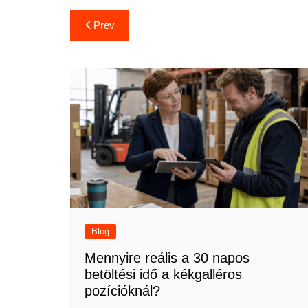
Bejegyzés
Prev
navigáció
Blog
Mennyire reális a 30 napos
betöltési idő a kékgalléros
pozícióknál?