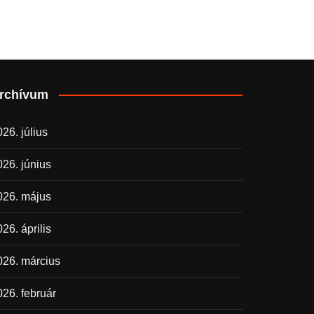
rchívum
26. július
026. június
026. május
26. április
026. március
026. február