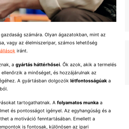
s gazdaság számára. Olyan ágazatokban, mint az
sa, vagy az élelmiszeripar, számos lehetőség
 állások
iránt.
znak, a
gyártás háttérhősei
. Ők azok, akik a termelés
 ellenőrzik a minőséget, és hozzájárulnak az
ségéhez. A gyártásban dolgozók
létfontosságúak
a
ból.
ívásokat tartogathatnak. A
folyamatos munka
a
elmet és pontosságot igényel. Az egyhangúság és a
nthet a motiváció fenntartásában. Emellett a
mpontok is fontosak, különösen az ipari