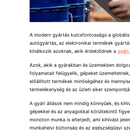
A modern gyártás kulcsfontosságú a globáli
autógyártás, az elektronikai termékek gyártá
kínálkozik azoknak, akik érdeklődnek a
gyári
Azok, akik a gyárakban és üzemekben dolgo
folyamatait felügyelik, gépeket üzemeltetnek,
előállított termékek minőségéhez és mennyi
termelékenység és az üzleti siker szempontjá
A gyári állások nem mindig könnyűek, és kih
gépekkel és az anyagokkal körültekintő figy
monoton munka is elterjedt, ami kihívást jele
munkahelyi biztonság és az egészségügyi sze