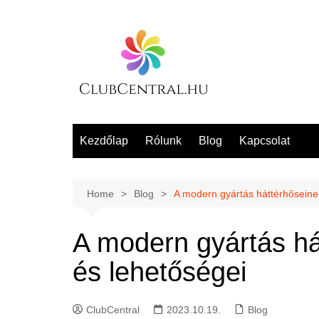
Skip
to
content
Kezdőlap
Rólunk
Blog
Kapcsolat
Home
Blog
A modern gyártás háttérhőseinek
A modern gyártás há
és lehetőségei
ClubCentral
2023.10.19.
Blog