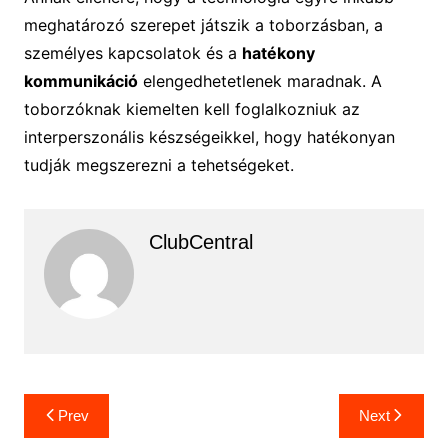
meghatározó szerepet játszik a toborzásban, a
személyes kapcsolatok és a
hatékony
kommunikáció
elengedhetetlenek maradnak. A
toborzóknak kiemelten kell foglalkozniuk az
interperszonális készségeikkel, hogy hatékonyan
tudják megszerezni a tehetségeket.
ClubCentral
Bejegyzés
Prev
Next
navigáció