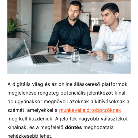
A digitális világ és az online álláskereső platformok
megjelenése rengeteg potenciális jelentkezőt kínál,
de ugyanakkor megnöveli azoknak a kihívásoknak a
számát, amelyekkel a
munkavállaló toborzóknak
meg kell küzdeniük. A jelöltek nagyobb választékot
kínálnak, és a megfelelő
döntés
meghozatala
nehézkesebb lehet.