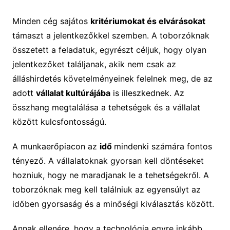
Minden cég sajátos
kritériumokat és elvárásokat
támaszt a jelentkezőkkel szemben. A toborzóknak
összetett a feladatuk, egyrészt céljuk, hogy olyan
jelentkezőket találjanak, akik nem csak az
álláshirdetés követelményeinek felelnek meg, de az
adott
vállalat kultúrájába
is illeszkednek. Az
összhang megtalálása a tehetségek és a vállalat
között kulcsfontosságú.
A munkaerőpiacon az
idő
mindenki számára fontos
tényező. A vállalatoknak gyorsan kell döntéseket
hozniuk, hogy ne maradjanak le a tehetségekről. A
toborzóknak meg kell találniuk az egyensúlyt az
időben gyorsaság és a minőségi kiválasztás között.
Annak ellenére, hogy a technológia egyre inkább